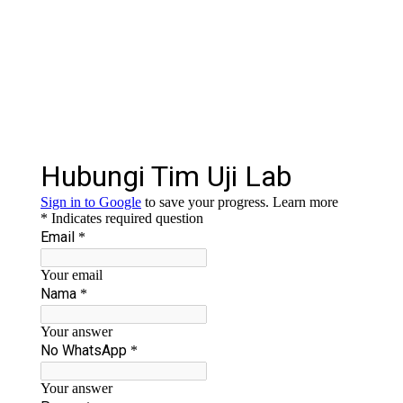
Cu
SO4
Amonia
Analisis Air Limbah